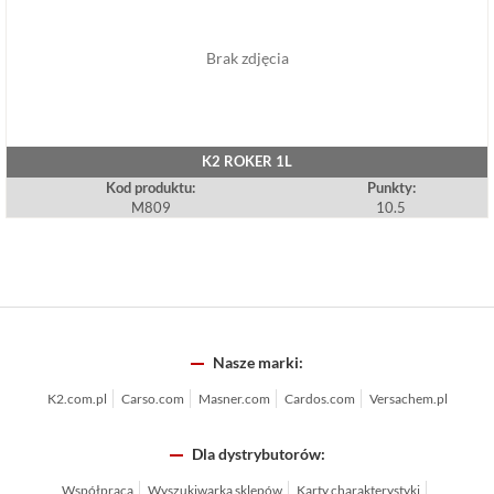
Brak zdjęcia
K2 ROKER 1L
Kod produktu:
Punkty:
M809
10.5
Nasze marki:
K2.com.pl
Carso.com
Masner.com
Cardos.com
Versachem.pl
Dla dystrybutorów:
Współpraca
Wyszukiwarka sklepów
Karty charakterystyki