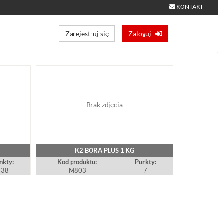
KONTAKT
Zarejestruj się
Zaloguj
Brak zdjęcia
K2 BORA PLUS 1 KG
nkty:
Kod produktu:
Punkty:
138
M803
7