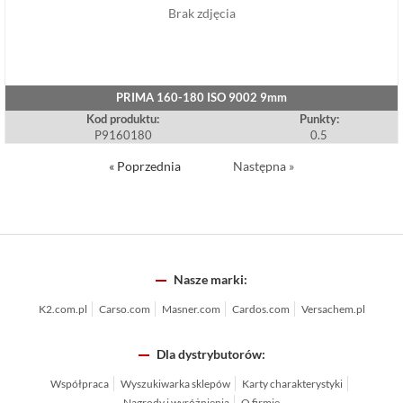
Brak zdjęcia
PRIMA 160-180 ISO 9002 9mm
Kod produktu:
Punkty:
P9160180
0.5
« Poprzednia
Następna »
Nasze marki:
K2.com.pl
Carso.com
Masner.com
Cardos.com
Versachem.pl
Dla dystrybutorów:
Współpraca
Wyszukiwarka sklepów
Karty charakterystyki
Nagrody i wyróżnienia
O firmie