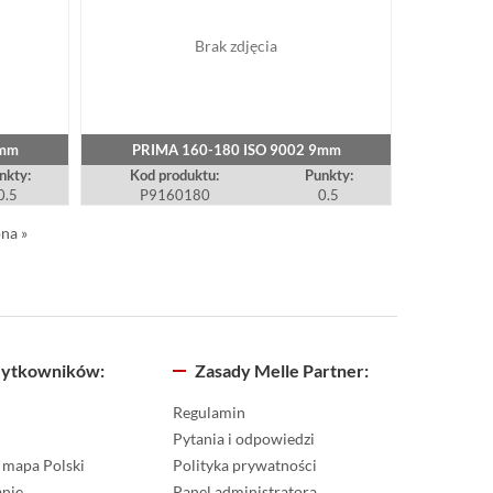
Brak zdjęcia
9mm
PRIMA 160-180 ISO 9002 9mm
nkty:
Kod produktu:
Punkty:
0.5
P9160180
0.5
na »
żytkowników:
Zasady Melle Partner:
l
Regulamin
Pytania i odpowiedzi
mapa Polski
Polityka prywatności
anie
Panel administratora