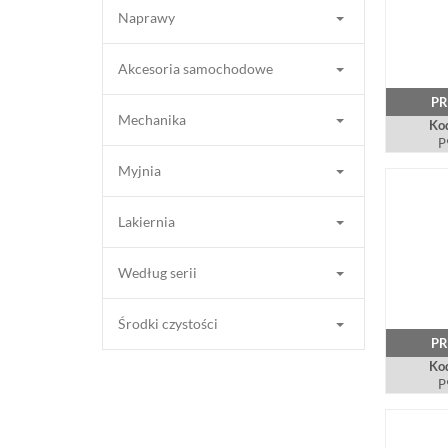
Naprawy
Akcesoria samochodowe
PR
Mechanika
Kod
P
Myjnia
Lakiernia
Według serii
Środki czystości
PR
Kod
P