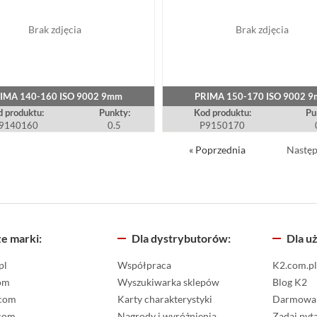
Brak zdjęcia
Brak zdjęcia
IMA 140-160 ISO 9002 9mm
PRIMA 150-170 ISO 9002 
 produktu:
Punkty:
Kod produktu:
Pu
9140160
0.5
P9150170
« Poprzednia
Następ
e marki:
Dla dystrybutorów:
Dla u
pl
Współpraca
K2.com.p
om
Wyszukiwarka sklepów
Blog K2
com
Karty charakterystyki
Darmowa 
com
Nagrody i wyróżnienia
Zadaj pyt