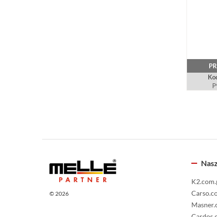
PR
Kod
P
Nasz
K2.com.
Carso.c
© 2026
Masner.
Cardos.