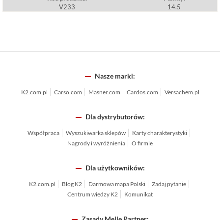
V233
14.5
Nasze marki:
K2.com.pl
Carso.com
Masner.com
Cardos.com
Versachem.pl
Dla dystrybutorów:
Współpraca
Wyszukiwarka sklepów
Karty charakterystyki
Nagrody i wyróżnienia
O firmie
Dla użytkowników:
K2.com.pl
Blog K2
Darmowa mapa Polski
Zadaj pytanie
Centrum wiedzy K2
Komunikat
Zasady Melle Partner: