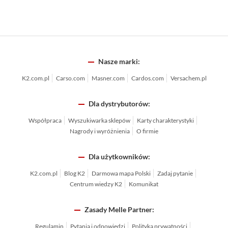
Nasze marki:
K2.com.pl
Carso.com
Masner.com
Cardos.com
Versachem.pl
Dla dystrybutorów:
Współpraca
Wyszukiwarka sklepów
Karty charakterystyki
Nagrody i wyróżnienia
O firmie
Dla użytkowników:
K2.com.pl
Blog K2
Darmowa mapa Polski
Zadaj pytanie
Centrum wiedzy K2
Komunikat
Zasady Melle Partner:
Regulamin
Pytania i odpowiedzi
Polityka prywatności