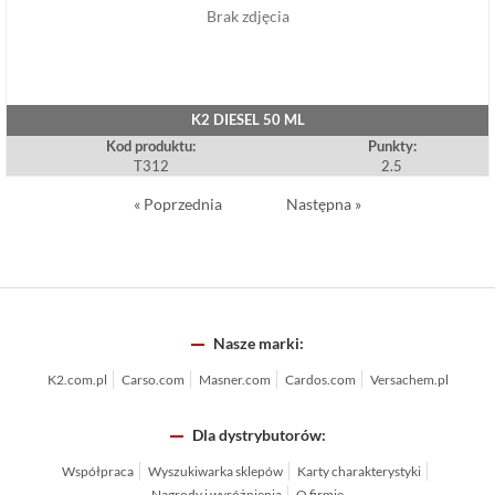
Brak zdjęcia
K2 DIESEL 50 ML
Kod produktu:
Punkty:
T312
2.5
« Poprzednia
Następna »
Nasze marki:
K2.com.pl
Carso.com
Masner.com
Cardos.com
Versachem.pl
Dla dystrybutorów:
Współpraca
Wyszukiwarka sklepów
Karty charakterystyki
Nagrody i wyróżnienia
O firmie