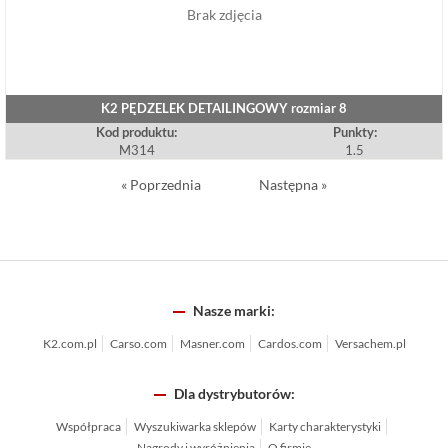
Brak zdjęcia
K2 PĘDZELEK DETAILINGOWY rozmiar 8
Kod produktu:
Punkty:
M314
1.5
« Poprzednia
Następna »
Nasze marki:
K2.com.pl
Carso.com
Masner.com
Cardos.com
Versachem.pl
Dla dystrybutorów:
Współpraca
Wyszukiwarka sklepów
Karty charakterystyki
Nagrody i wyróżnienia
O firmie